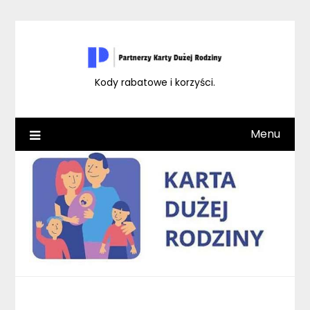
Skip
to
content
Kody rabatowe i korzyści.
Menu