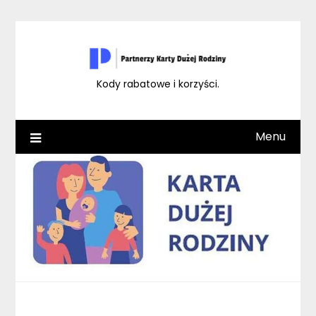
Skip
to
content
Kody rabatowe i korzyści.
Menu