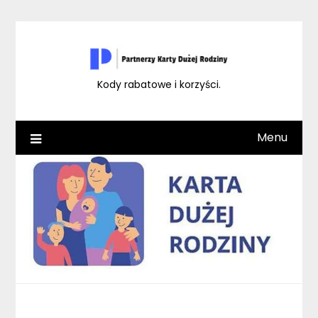
Skip
to
content
Kody rabatowe i korzyści.
Menu