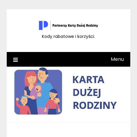
Skip
to
content
Kody rabatowe i korzyści.
Menu