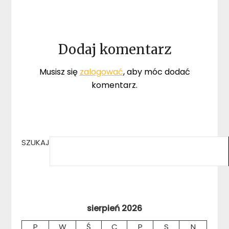
Dodaj komentarz
Musisz się
zalogować
, aby móc dodać
komentarz.
SZUKAJ
sierpień 2026
P
W
Ś
C
P
S
N