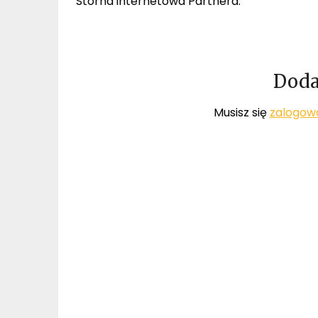
Storna internetowa Partnera:
Doda
Musisz się
zalogow