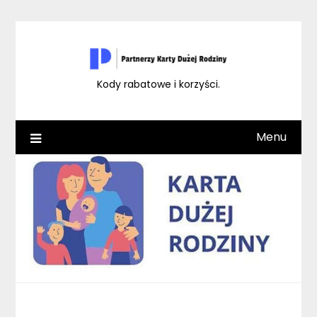
Skip
to
content
Kody rabatowe i korzyści.
Menu