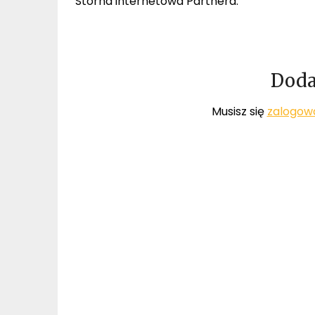
Storna internetowa Partnera:
Doda
Musisz się
zalogow