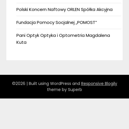
Polski Koncern Naftowy ORLEN Spółka Akcyjna
Fundacja Pomocy Socjalnej „POMOST”
Pani Optyk Optyka i Optometria Magdalena
Kuta
©2026
| Built using WordPress and
Responsive Blogily
theme by Superb