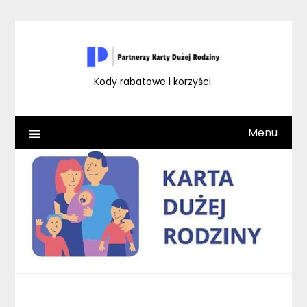
Skip
to
content
Kody rabatowe i korzyści.
Menu