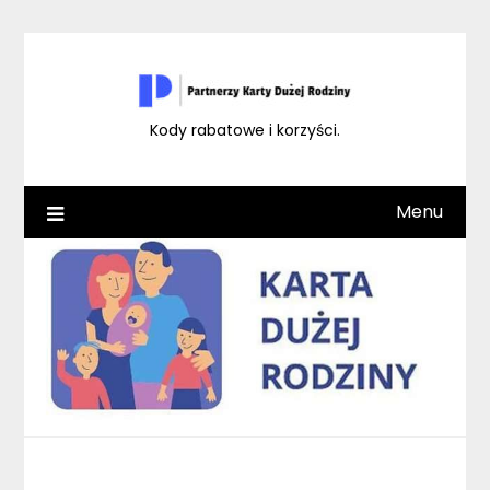
Skip
to
content
Kody rabatowe i korzyści.
Menu