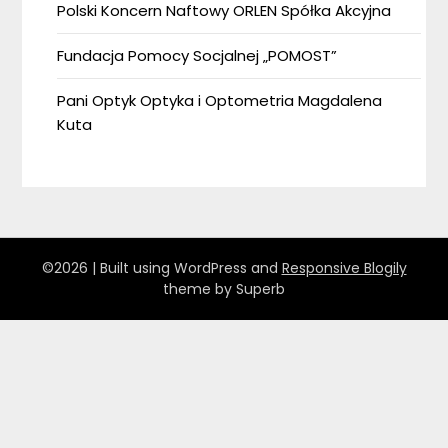
Polski Koncern Naftowy ORLEN Spółka Akcyjna
Fundacja Pomocy Socjalnej „POMOST”
Pani Optyk Optyka i Optometria Magdalena
Kuta
©2026
| Built using WordPress and
Responsive Blogily
theme by Superb