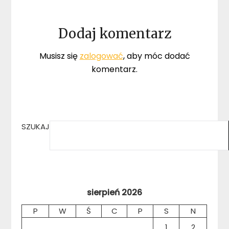
Dodaj komentarz
Musisz się
zalogować
, aby móc dodać
komentarz.
SZUKAJ
sierpień 2026
P
W
Ś
C
P
S
N
1
2