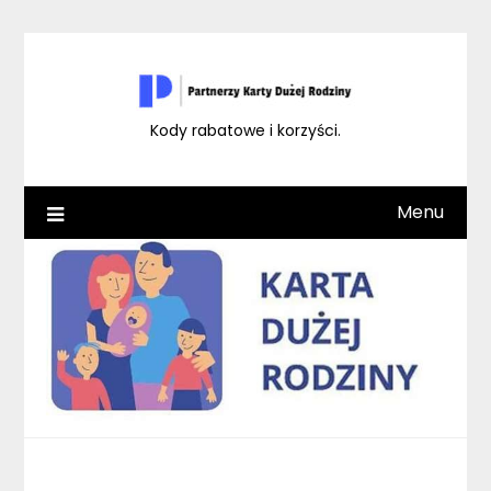
Skip
to
content
Kody rabatowe i korzyści.
Menu