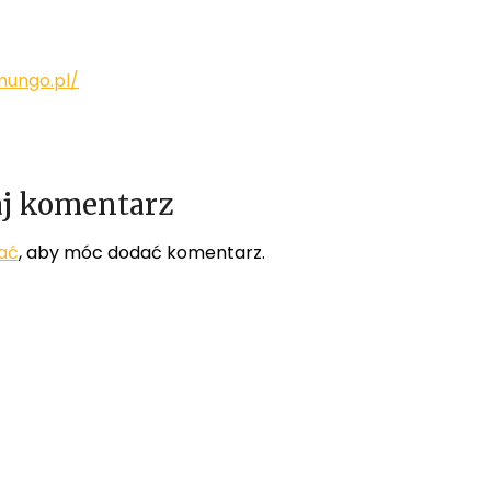
mungo.pl/
j komentarz
ać
, aby móc dodać komentarz.