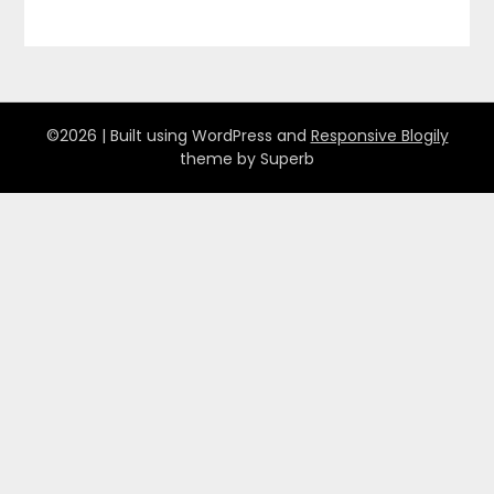
©2026
| Built using WordPress and
Responsive Blogily
theme by Superb