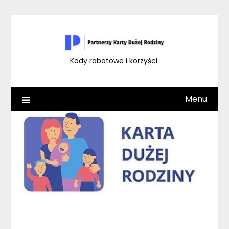
Skip
to
content
Kody rabatowe i korzyści.
Menu