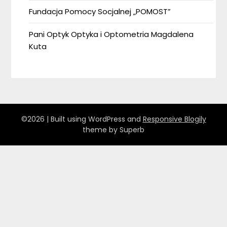
Fundacja Pomocy Socjalnej „POMOST”
Pani Optyk Optyka i Optometria Magdalena
Kuta
©2026
| Built using WordPress and
Responsive Blogily
theme by Superb