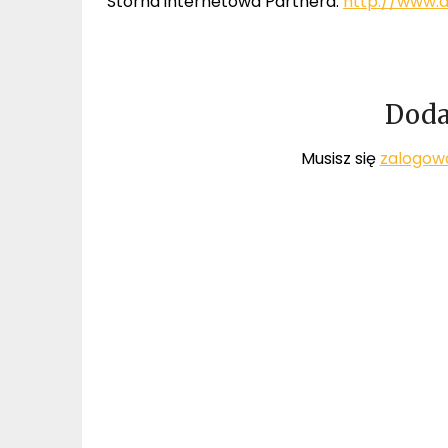
Storna internetowa Partnera:
http://www.
Doda
Musisz się
zalogow