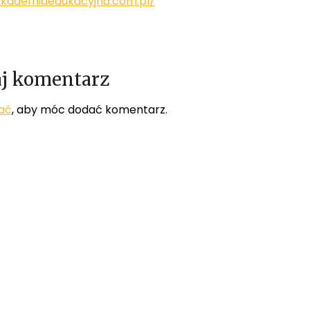
akademiaedukacyjna.com.pl/
j komentarz
ać
, aby móc dodać komentarz.