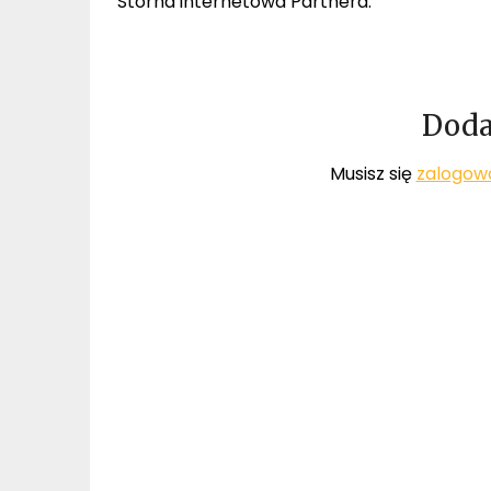
Storna internetowa Partnera:
Doda
Musisz się
zalogow