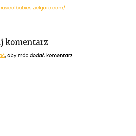
usicalbabies.zielgora.com/
j komentarz
ać
, aby móc dodać komentarz.