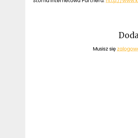
Storna internetowa Partnera:
http://www.
Doda
Musisz się
zalogow