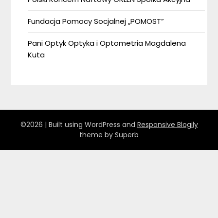
Fundacja Pomocy Socjalnej „POMOST”
Pani Optyk Optyka i Optometria Magdalena
Kuta
©2026
| Built using WordPress and
Responsive Blogily
theme by Superb