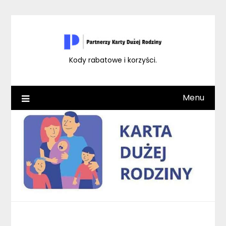
Skip
to
content
Kody rabatowe i korzyści.
Menu