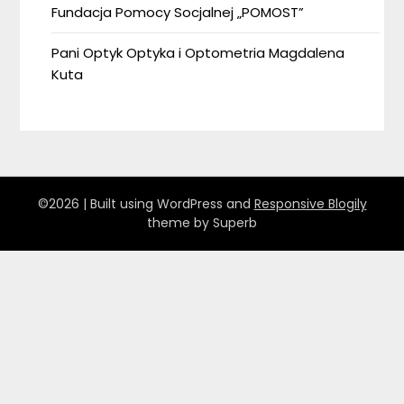
Fundacja Pomocy Socjalnej „POMOST”
Pani Optyk Optyka i Optometria Magdalena
Kuta
©2026
| Built using WordPress and
Responsive Blogily
theme by Superb