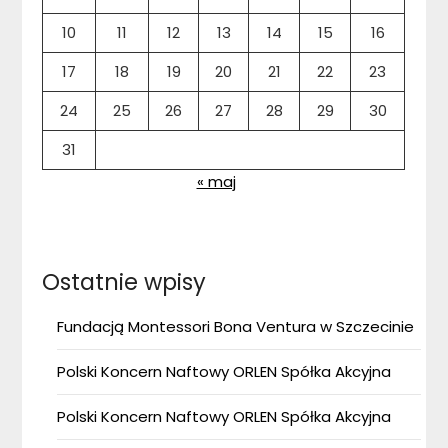
10
11
12
13
14
15
16
17
18
19
20
21
22
23
24
25
26
27
28
29
30
31
« maj
Ostatnie wpisy
Fundacją Montessori Bona Ventura w Szczecinie
Polski Koncern Naftowy ORLEN Spółka Akcyjna
Polski Koncern Naftowy ORLEN Spółka Akcyjna