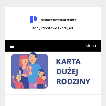
Skip
to
content
Kody rabatowe i korzyści.
Menu