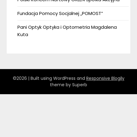
Fundacja Pomocy Socjalnej „POMOST”
Pani Optyk Optyka i Optometria Magdalena
Kuta
©2026
| Built using WordPress and
Responsive Blogily
theme by Superb