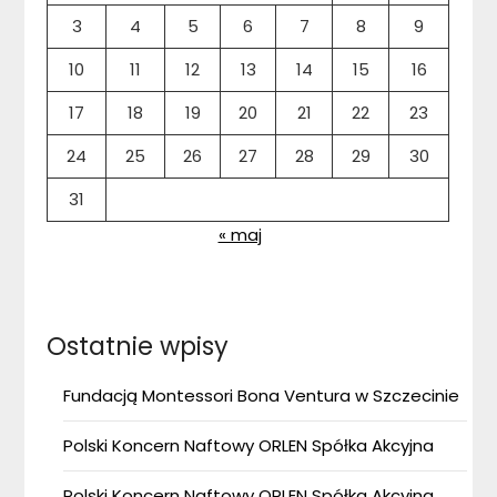
3
4
5
6
7
8
9
10
11
12
13
14
15
16
17
18
19
20
21
22
23
24
25
26
27
28
29
30
31
« maj
Ostatnie wpisy
Fundacją Montessori Bona Ventura w Szczecinie
Polski Koncern Naftowy ORLEN Spółka Akcyjna
Polski Koncern Naftowy ORLEN Spółka Akcyjna