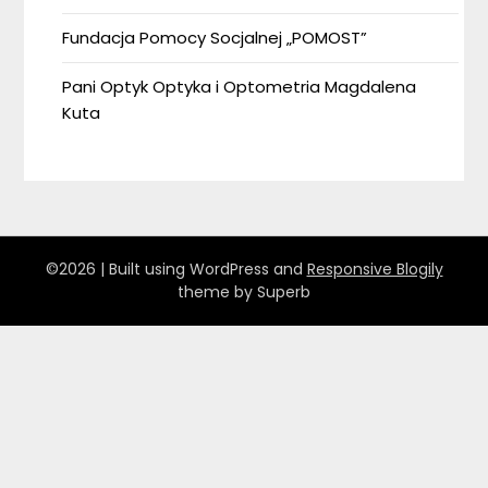
Fundacja Pomocy Socjalnej „POMOST”
Pani Optyk Optyka i Optometria Magdalena
Kuta
©2026
| Built using WordPress and
Responsive Blogily
theme by Superb