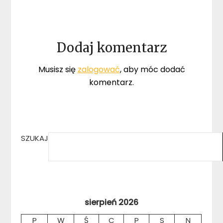
Dodaj komentarz
Musisz się
zalogować
, aby móc dodać
komentarz.
SZUKAJ
sierpień 2026
P
W
Ś
C
P
S
N