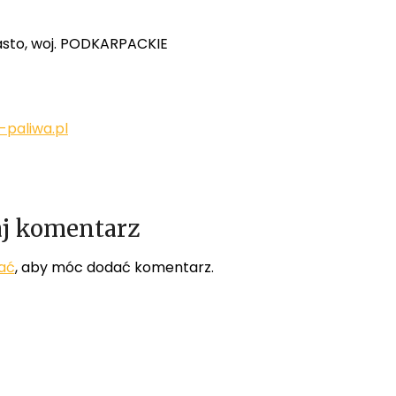
iasto, woj. PODKARPACKIE
paliwa.pl
j komentarz
ać
, aby móc dodać komentarz.