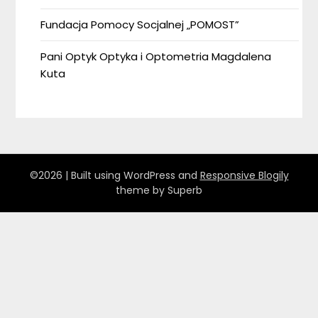
Fundacja Pomocy Socjalnej „POMOST”
Pani Optyk Optyka i Optometria Magdalena
Kuta
©2026
| Built using WordPress and
Responsive Blogily
theme by Superb