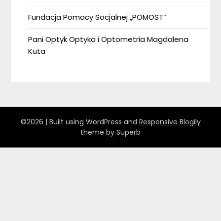
Fundacja Pomocy Socjalnej „POMOST”
Pani Optyk Optyka i Optometria Magdalena
Kuta
©2026
| Built using WordPress and
Responsive Blogily
theme by Superb