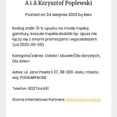
A i A Krzysztof Poplewski
Posted on
24 sierpnia 2023
by
kleo
Rodzaj zniżki: 10 % upustu na modę męską:
garnitury, koszule męskie,dodatki itp. Upust nie
łączy się z innymi promocjami i wyprzedażami.
(od 2020-06-09)
Kategoria/zakres: Odzież i obuwie/Dla dorosłych,
Dla dzieci
Adres: ul. Jana Pawła II 37, 38-200 Jasło, miasto,
woj. PODKARPACKIE
Telefon: 602744461
Storna internetowa Partnera:
www.mariocosta.pl