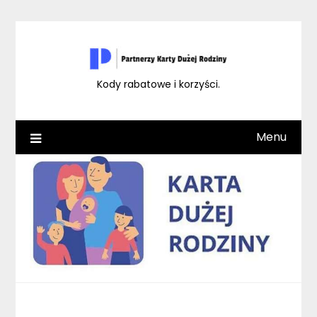
Skip
to
content
Kody rabatowe i korzyści.
Menu