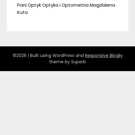
Pani Optyk Optyka i Optometria Magdalena
Kuta
©2026
| Built using WordPress and
Responsive Blogily
theme by Superb