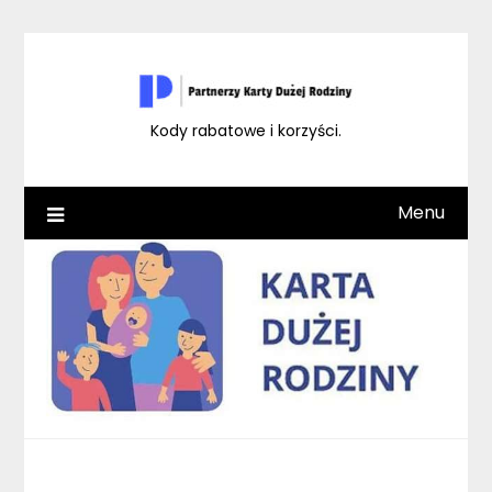
Skip
to
content
Kody rabatowe i korzyści.
Menu