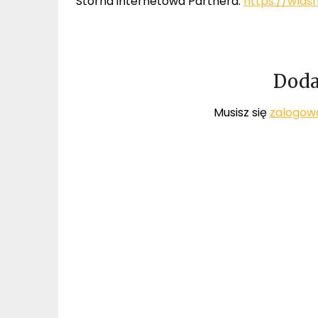
Storna internetowa Partnera:
https://wlas
Doda
Musisz się
zalogow