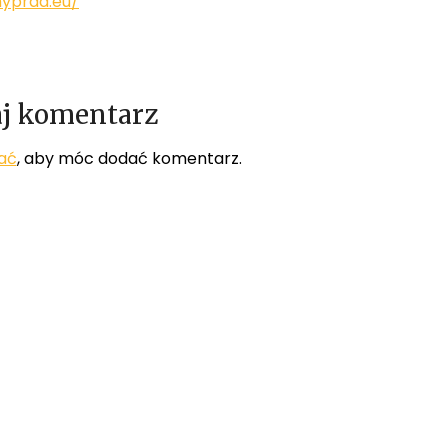
nyprad.eu/
j komentarz
ać
, aby móc dodać komentarz.