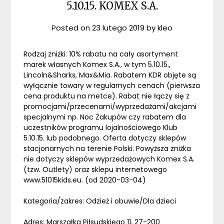
5.10.15. KOMEX S.A.
Posted on
23 lutego 2019
by
kleo
Rodzaj zniżki: 10% rabatu na cały asortyment
marek własnych Komex S.A., w tym 5.10.15.,
Lincoln&Sharks, Max&Mia. Rabatem KDR objęte są
wyłącznie towary w regularnych cenach (pierwsza
cena produktu na metce). Rabat nie łączy się z
promocjami/przecenami/wyprzedażami/akcjami
specjalnymi np. Noc Zakupów czy rabatem dla
uczestników programu lojalnościowego Klub
5.10.15. lub podobnego. Oferta dotyczy sklepów
stacjonarnych na terenie Polski. Powyższa zniżka
nie dotyczy sklepów wyprzedażowych Komex S.A.
(tzw. Outlety) oraz sklepu internetowego
www.51015kids.eu. (od 2020-03-04)
Kategoria/zakres: Odzież i obuwie/Dla dzieci
Adres: Marszałka Piłsudskiego 11, 27-200