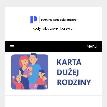
Skip
to
content
Kody rabatowe i korzyści.
Menu