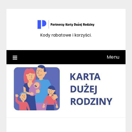
Skip
to
content
Kody rabatowe i korzyści.
Menu