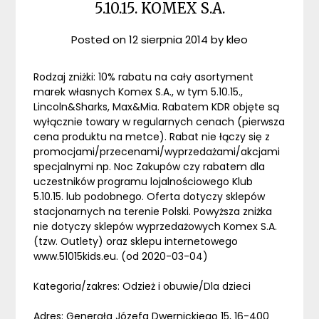
5.10.15. KOMEX S.A.
Posted on
12 sierpnia 2014
by
kleo
Rodzaj zniżki: 10% rabatu na cały asortyment
marek własnych Komex S.A., w tym 5.10.15.,
Lincoln&Sharks, Max&Mia. Rabatem KDR objęte są
wyłącznie towary w regularnych cenach (pierwsza
cena produktu na metce). Rabat nie łączy się z
promocjami/przecenami/wyprzedażami/akcjami
specjalnymi np. Noc Zakupów czy rabatem dla
uczestników programu lojalnościowego Klub
5.10.15. lub podobnego. Oferta dotyczy sklepów
stacjonarnych na terenie Polski. Powyższa zniżka
nie dotyczy sklepów wyprzedażowych Komex S.A.
(tzw. Outlety) oraz sklepu internetowego
www.51015kids.eu. (od 2020-03-04)
Kategoria/zakres: Odzież i obuwie/Dla dzieci
Adres: Generała Józefa Dwernickiego 15, 16-400