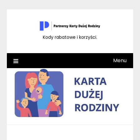
Skip
to
content
Kody rabatowe i korzyści.
Menu