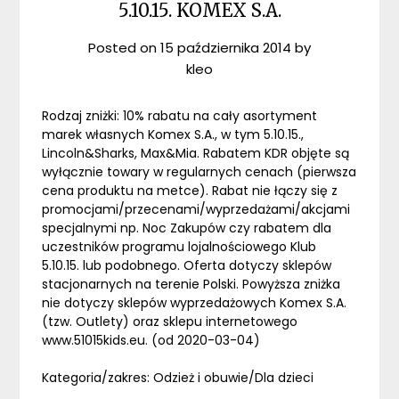
5.10.15. KOMEX S.A.
Posted on
15 października 2014
by
kleo
Rodzaj zniżki: 10% rabatu na cały asortyment
marek własnych Komex S.A., w tym 5.10.15.,
Lincoln&Sharks, Max&Mia. Rabatem KDR objęte są
wyłącznie towary w regularnych cenach (pierwsza
cena produktu na metce). Rabat nie łączy się z
promocjami/przecenami/wyprzedażami/akcjami
specjalnymi np. Noc Zakupów czy rabatem dla
uczestników programu lojalnościowego Klub
5.10.15. lub podobnego. Oferta dotyczy sklepów
stacjonarnych na terenie Polski. Powyższa zniżka
nie dotyczy sklepów wyprzedażowych Komex S.A.
(tzw. Outlety) oraz sklepu internetowego
www.51015kids.eu. (od 2020-03-04)
Kategoria/zakres: Odzież i obuwie/Dla dzieci