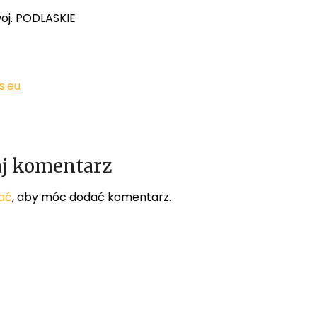
woj. PODLASKIE
s.eu
j komentarz
ać
, aby móc dodać komentarz.