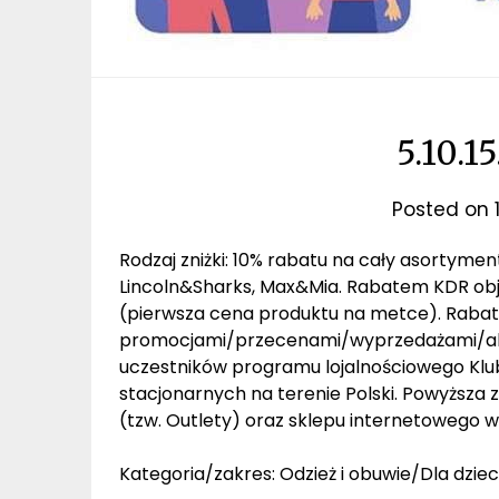
5.10.1
Posted on
Rodzaj zniżki: 10% rabatu na cały asortymen
Lincoln&Sharks, Max&Mia. Rabatem KDR obj
(pierwsza cena produktu na metce). Rabat n
promocjami/przecenami/wyprzedażami/akc
uczestników programu lojalnościowego Klub
stacjonarnych na terenie Polski. Powyższa
(tzw. Outlety) oraz sklepu internetowego 
Kategoria/zakres: Odzież i obuwie/Dla dziec