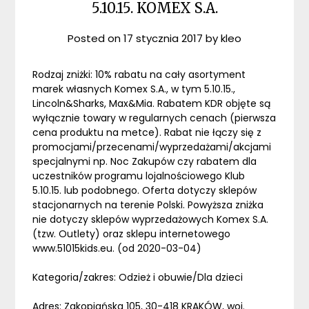
5.10.15. KOMEX S.A.
Posted on
17 stycznia 2017
by
kleo
Rodzaj zniżki: 10% rabatu na cały asortyment
marek własnych Komex S.A., w tym 5.10.15.,
Lincoln&Sharks, Max&Mia. Rabatem KDR objęte są
wyłącznie towary w regularnych cenach (pierwsza
cena produktu na metce). Rabat nie łączy się z
promocjami/przecenami/wyprzedażami/akcjami
specjalnymi np. Noc Zakupów czy rabatem dla
uczestników programu lojalnościowego Klub
5.10.15. lub podobnego. Oferta dotyczy sklepów
stacjonarnych na terenie Polski. Powyższa zniżka
nie dotyczy sklepów wyprzedażowych Komex S.A.
(tzw. Outlety) oraz sklepu internetowego
www.51015kids.eu. (od 2020-03-04)
Kategoria/zakres: Odzież i obuwie/Dla dzieci
Adres: Zakopiańska 105, 30-418 KRAKÓW, woj.