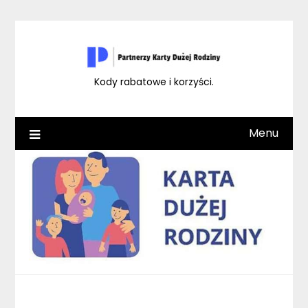
Skip
to
content
Kody rabatowe i korzyści.
Menu