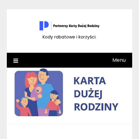
Skip
to
content
Kody rabatowe i korzyści.
Menu