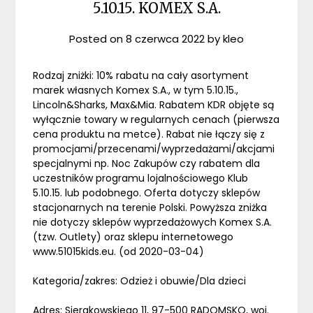
5.10.15. KOMEX S.A.
Posted on
8 czerwca 2022
by
kleo
Rodzaj zniżki: 10% rabatu na cały asortyment
marek własnych Komex S.A., w tym 5.10.15.,
Lincoln&Sharks, Max&Mia. Rabatem KDR objęte są
wyłącznie towary w regularnych cenach (pierwsza
cena produktu na metce). Rabat nie łączy się z
promocjami/przecenami/wyprzedażami/akcjami
specjalnymi np. Noc Zakupów czy rabatem dla
uczestników programu lojalnościowego Klub
5.10.15. lub podobnego. Oferta dotyczy sklepów
stacjonarnych na terenie Polski. Powyższa zniżka
nie dotyczy sklepów wyprzedażowych Komex S.A.
(tzw. Outlety) oraz sklepu internetowego
www.51015kids.eu. (od 2020-03-04)
Kategoria/zakres: Odzież i obuwie/Dla dzieci
Adres: Sierakowskiego 11, 97-500 RADOMSKO, woj.