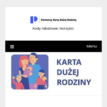
Skip
to
content
Kody rabatowe i korzyści.
Menu