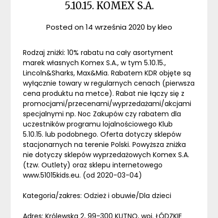
5.10.15. KOMEX S.A.
Posted on
14 września 2020
by
kleo
Rodzaj zniżki: 10% rabatu na cały asortyment
marek własnych Komex S.A., w tym 5.10.15.,
Lincoln&Sharks, Max&Mia. Rabatem KDR objęte są
wyłącznie towary w regularnych cenach (pierwsza
cena produktu na metce). Rabat nie łączy się z
promocjami/przecenami/wyprzedażami/akcjami
specjalnymi np. Noc Zakupów czy rabatem dla
uczestników programu lojalnościowego Klub
5.10.15. lub podobnego. Oferta dotyczy sklepów
stacjonarnych na terenie Polski. Powyższa zniżka
nie dotyczy sklepów wyprzedażowych Komex S.A.
(tzw. Outlety) oraz sklepu internetowego
www.51015kids.eu. (od 2020-03-04)
Kategoria/zakres: Odzież i obuwie/Dla dzieci
Adres: Królewska 2, 99-300 KUTNO, woj. ŁÓDZKIE