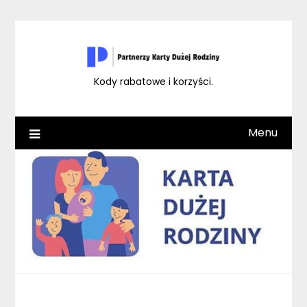
Skip
to
content
Kody rabatowe i korzyści.
Menu