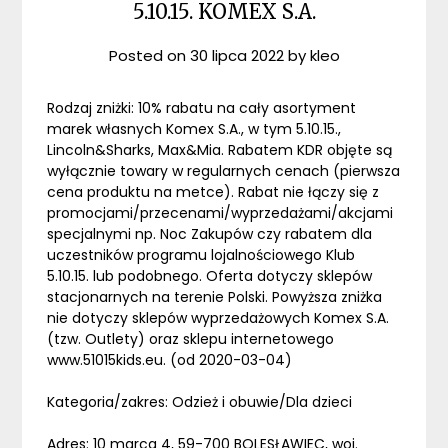
5.10.15. KOMEX S.A.
Posted on
30 lipca 2022
by
kleo
Rodzaj zniżki: 10% rabatu na cały asortyment
marek własnych Komex S.A., w tym 5.10.15.,
Lincoln&Sharks, Max&Mia. Rabatem KDR objęte są
wyłącznie towary w regularnych cenach (pierwsza
cena produktu na metce). Rabat nie łączy się z
promocjami/przecenami/wyprzedażami/akcjami
specjalnymi np. Noc Zakupów czy rabatem dla
uczestników programu lojalnościowego Klub
5.10.15. lub podobnego. Oferta dotyczy sklepów
stacjonarnych na terenie Polski. Powyższa zniżka
nie dotyczy sklepów wyprzedażowych Komex S.A.
(tzw. Outlety) oraz sklepu internetowego
www.51015kids.eu. (od 2020-03-04)
Kategoria/zakres: Odzież i obuwie/Dla dzieci
Adres: 10 marca 4, 59-700 BOLESŁAWIEC, woj.