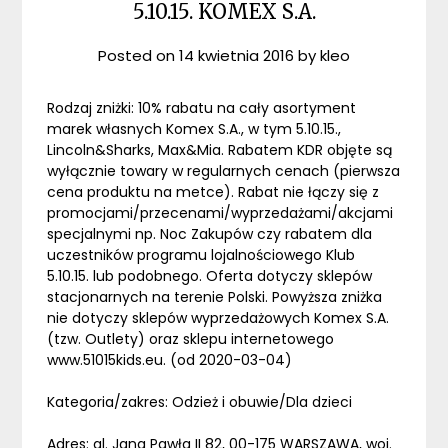
5.10.15. KOMEX S.A.
Posted on
14 kwietnia 2016
by
kleo
Rodzaj zniżki: 10% rabatu na cały asortyment
marek własnych Komex S.A., w tym 5.10.15.,
Lincoln&Sharks, Max&Mia. Rabatem KDR objęte są
wyłącznie towary w regularnych cenach (pierwsza
cena produktu na metce). Rabat nie łączy się z
promocjami/przecenami/wyprzedażami/akcjami
specjalnymi np. Noc Zakupów czy rabatem dla
uczestników programu lojalnościowego Klub
5.10.15. lub podobnego. Oferta dotyczy sklepów
stacjonarnych na terenie Polski. Powyższa zniżka
nie dotyczy sklepów wyprzedażowych Komex S.A.
(tzw. Outlety) oraz sklepu internetowego
www.51015kids.eu. (od 2020-03-04)
Kategoria/zakres: Odzież i obuwie/Dla dzieci
Adres: al. Jana Pawła II 82, 00-175 WARSZAWA, woj.