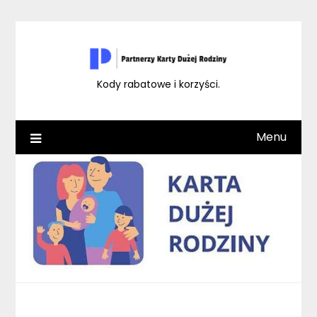
Skip
to
content
Kody rabatowe i korzyści.
Menu