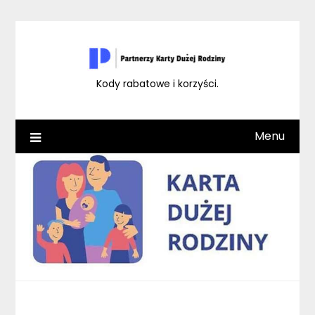
Skip
to
content
Kody rabatowe i korzyści.
Menu