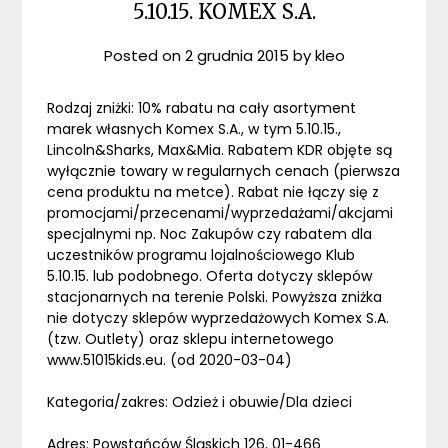
5.10.15. KOMEX S.A.
Posted on
2 grudnia 2015
by
kleo
Rodzaj zniżki: 10% rabatu na cały asortyment
marek własnych Komex S.A., w tym 5.10.15.,
Lincoln&Sharks, Max&Mia. Rabatem KDR objęte są
wyłącznie towary w regularnych cenach (pierwsza
cena produktu na metce). Rabat nie łączy się z
promocjami/przecenami/wyprzedażami/akcjami
specjalnymi np. Noc Zakupów czy rabatem dla
uczestników programu lojalnościowego Klub
5.10.15. lub podobnego. Oferta dotyczy sklepów
stacjonarnych na terenie Polski. Powyższa zniżka
nie dotyczy sklepów wyprzedażowych Komex S.A.
(tzw. Outlety) oraz sklepu internetowego
www.51015kids.eu. (od 2020-03-04)
Kategoria/zakres: Odzież i obuwie/Dla dzieci
Adres: Powstańców Śląskich 126, 01-466