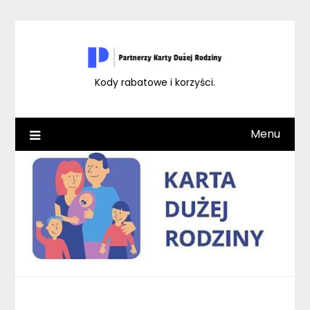
Skip
to
content
Kody rabatowe i korzyści.
Menu