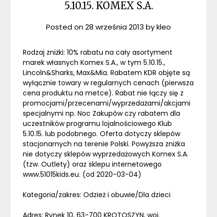
5.10.15. KOMEX S.A.
Posted on
28 września 2013
by
kleo
Rodzaj zniżki: 10% rabatu na cały asortyment
marek własnych Komex S.A., w tym 5.10.15.,
Lincoln&Sharks, Max&Mia. Rabatem KDR objęte są
wyłącznie towary w regularnych cenach (pierwsza
cena produktu na metce). Rabat nie łączy się z
promocjami/przecenami/wyprzedażami/akcjami
specjalnymi np. Noc Zakupów czy rabatem dla
uczestników programu lojalnościowego Klub
5.10.15. lub podobnego. Oferta dotyczy sklepów
stacjonarnych na terenie Polski. Powyższa zniżka
nie dotyczy sklepów wyprzedażowych Komex S.A.
(tzw. Outlety) oraz sklepu internetowego
www.51015kids.eu. (od 2020-03-04)
Kategoria/zakres: Odzież i obuwie/Dla dzieci
Adres: Rynek 10, 63-700 KROTOSZYN, woj.