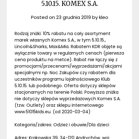
5.10.15. KOMEX S.A.
Posted on
23 grudnia 2019
by
kleo
Rodzaj zniżki: 10% rabatu na cały asortyment
marek własnych Komex S.A., w tym 5.10.15.,
Lincoln&Sharks, Max&Mia. Rabatem KDR objęte są
wyłącznie towary w regularnych cenach (pierwsza
cena produktu na metce). Rabat nie łączy się z
promocjami/przecenami/wyprzedażami/akcjami
specjalnymi np. Noc Zakupów czy rabatem dla
uczestników programu lojalnościowego Klub
5.10.15. lub podobnego. Oferta dotyczy sklepów
stacjonarnych na terenie Polski. Powyższa zniżka
nie dotyczy sklepów wyprzedażowych Komex S.A.
(tzw. Outlety) oraz sklepu internetowego
www.51015kids.eu. (od 2020-03-04)
Kategoria/zakres: Odzież i obuwie/Dla dzieci
Adres: Krakowska 39, 34-120 Andrychów, woj.