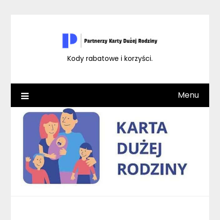
Skip
to
content
Kody rabatowe i korzyści.
Menu