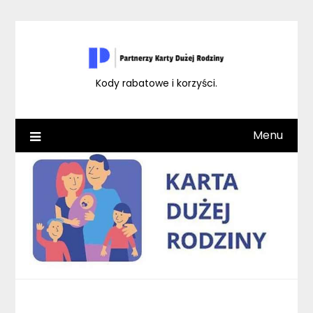
Skip
to
content
Kody rabatowe i korzyści.
Menu