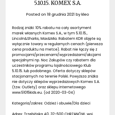
5.10.15. KOMEX S.A.
Posted on
18 grudnia 2021
by
kleo
Rodzaj zniżki: 10% rabatu na cały asortyment
marek własnych Komex S.A., w tym 5.10.15.,
Lincoln&Sharks, Max&Mia. Rabatem KDR objęte są
wyłącznie towary w regularnych cenach (pierwsza
cena produktu na metce). Rabat nie łączy się z
promocjami/przecenami/wyprzedażami/akcjami
specjalnymi np. Noc Zakupów czy rabatem dla
uczestników programu lojalnościowego Klub
5.10.15. lub podobnego. Oferta dotyczy sklepów
stacjonarnych na terenie Polski. Powyższa zniżka
nie dotyczy sklepów wyprzedażowych Komex S.A.
(tzw. Outlety) oraz sklepu internetowego
www.51015kids.eu. (od 2020-03-04)
Kategoria/zakres: Odzież i obuwie/Dla dzieci
Adres: Trzebińska 40, 32-500 CHRZANÓW, woj.