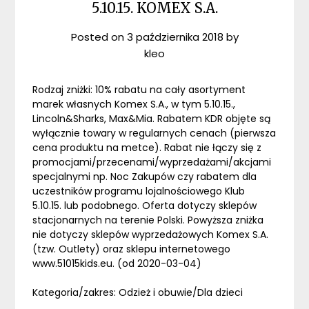
5.10.15. KOMEX S.A.
Posted on
3 października 2018
by
kleo
Rodzaj zniżki: 10% rabatu na cały asortyment
marek własnych Komex S.A., w tym 5.10.15.,
Lincoln&Sharks, Max&Mia. Rabatem KDR objęte są
wyłącznie towary w regularnych cenach (pierwsza
cena produktu na metce). Rabat nie łączy się z
promocjami/przecenami/wyprzedażami/akcjami
specjalnymi np. Noc Zakupów czy rabatem dla
uczestników programu lojalnościowego Klub
5.10.15. lub podobnego. Oferta dotyczy sklepów
stacjonarnych na terenie Polski. Powyższa zniżka
nie dotyczy sklepów wyprzedażowych Komex S.A.
(tzw. Outlety) oraz sklepu internetowego
www.51015kids.eu. (od 2020-03-04)
Kategoria/zakres: Odzież i obuwie/Dla dzieci