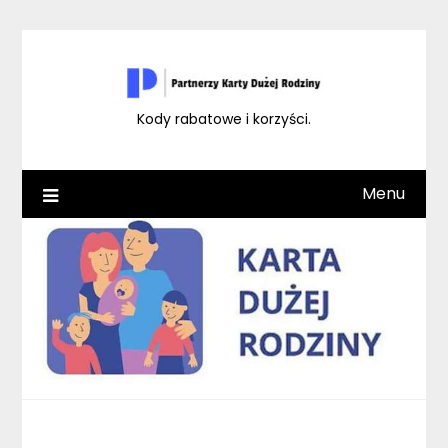
Skip
to
content
Kody rabatowe i korzyści.
Menu