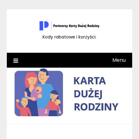
Skip
to
content
Kody rabatowe i korzyści.
Menu