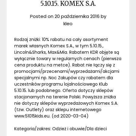
5.10.15. KOMEX S.A.
Posted on
20 października 2016
by
kleo
Rodzaj zniżki: 10% rabatu na cały asortyment
marek własnych Komex S.A., w tym 5.10.15.,
Lincoln&Sharks, Max&Mia. Rabatem KDR objęte są
wyłącznie towary w regularnych cenach (pierwsza
cena produktu na metce). Rabat nie łączy się z
promocjami/przecenami/wyprzedażami/akcjami
specjalnymi np. Noc Zakupów czy rabatem dla
uczestników programu lojalnościowego Klub
5.10.15. lub podobnego. Oferta dotyczy sklepów
stacjonarnych na terenie Polski. Powyższa zniżka
nie dotyczy sklepów wyprzedażowych Komex S.A.
(tzw. Outlety) oraz sklepu internetowego
www.51015kids.eu. (od 2020-03-04)
Kategoria/zakres: Odzież i obuwie/Dla dzieci