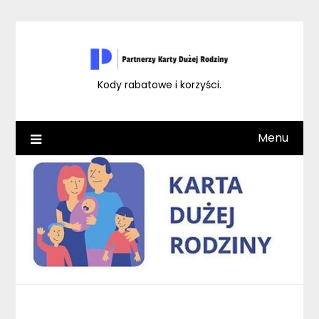
Skip
to
content
Kody rabatowe i korzyści.
Menu