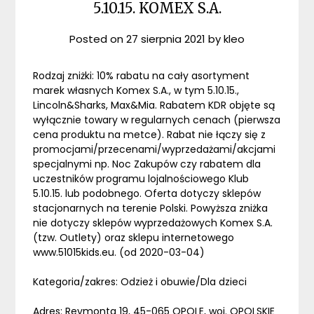
5.10.15. KOMEX S.A.
Posted on
27 sierpnia 2021
by
kleo
Rodzaj zniżki: 10% rabatu na cały asortyment
marek własnych Komex S.A., w tym 5.10.15.,
Lincoln&Sharks, Max&Mia. Rabatem KDR objęte są
wyłącznie towary w regularnych cenach (pierwsza
cena produktu na metce). Rabat nie łączy się z
promocjami/przecenami/wyprzedażami/akcjami
specjalnymi np. Noc Zakupów czy rabatem dla
uczestników programu lojalnościowego Klub
5.10.15. lub podobnego. Oferta dotyczy sklepów
stacjonarnych na terenie Polski. Powyższa zniżka
nie dotyczy sklepów wyprzedażowych Komex S.A.
(tzw. Outlety) oraz sklepu internetowego
www.51015kids.eu. (od 2020-03-04)
Kategoria/zakres: Odzież i obuwie/Dla dzieci
Adres: Reymonta 19, 45-065 OPOLE, woj. OPOLSKIE