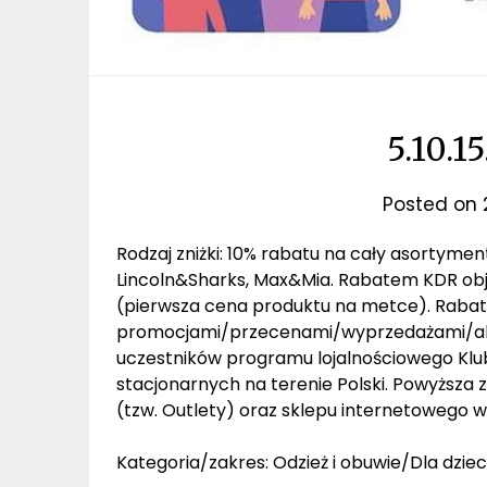
5.10.1
Posted on
Rodzaj zniżki: 10% rabatu na cały asortymen
Lincoln&Sharks, Max&Mia. Rabatem KDR obj
(pierwsza cena produktu na metce). Rabat n
promocjami/przecenami/wyprzedażami/akc
uczestników programu lojalnościowego Klub
stacjonarnych na terenie Polski. Powyższa
(tzw. Outlety) oraz sklepu internetowego 
Kategoria/zakres: Odzież i obuwie/Dla dziec