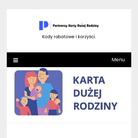
Skip
to
content
Kody rabatowe i korzyści.
Menu