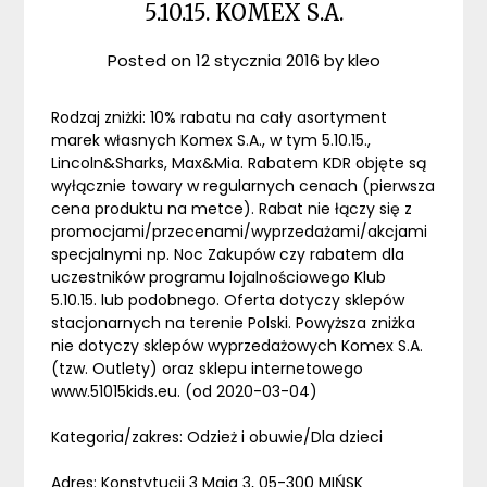
5.10.15. KOMEX S.A.
Posted on
12 stycznia 2016
by
kleo
Rodzaj zniżki: 10% rabatu na cały asortyment
marek własnych Komex S.A., w tym 5.10.15.,
Lincoln&Sharks, Max&Mia. Rabatem KDR objęte są
wyłącznie towary w regularnych cenach (pierwsza
cena produktu na metce). Rabat nie łączy się z
promocjami/przecenami/wyprzedażami/akcjami
specjalnymi np. Noc Zakupów czy rabatem dla
uczestników programu lojalnościowego Klub
5.10.15. lub podobnego. Oferta dotyczy sklepów
stacjonarnych na terenie Polski. Powyższa zniżka
nie dotyczy sklepów wyprzedażowych Komex S.A.
(tzw. Outlety) oraz sklepu internetowego
www.51015kids.eu. (od 2020-03-04)
Kategoria/zakres: Odzież i obuwie/Dla dzieci
Adres: Konstytucji 3 Maja 3, 05-300 MIŃSK