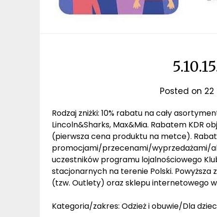
5.10.1
Posted on
22 
Rodzaj zniżki: 10% rabatu na cały asortymen
Lincoln&Sharks, Max&Mia. Rabatem KDR obj
(pierwsza cena produktu na metce). Rabat n
promocjami/przecenami/wyprzedażami/akc
uczestników programu lojalnościowego Klub
stacjonarnych na terenie Polski. Powyższa
(tzw. Outlety) oraz sklepu internetowego 
Kategoria/zakres: Odzież i obuwie/Dla dziec