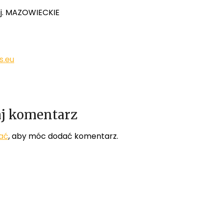
oj. MAZOWIECKIE
s.eu
j komentarz
ać
, aby móc dodać komentarz.