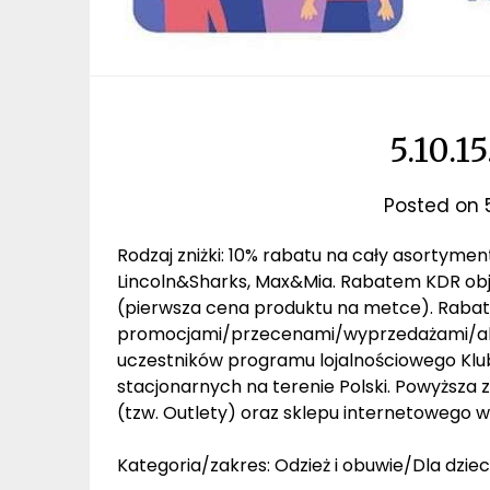
5.10.1
Posted on
Rodzaj zniżki: 10% rabatu na cały asortymen
Lincoln&Sharks, Max&Mia. Rabatem KDR obj
(pierwsza cena produktu na metce). Rabat n
promocjami/przecenami/wyprzedażami/akc
uczestników programu lojalnościowego Klub
stacjonarnych na terenie Polski. Powyższa
(tzw. Outlety) oraz sklepu internetowego 
Kategoria/zakres: Odzież i obuwie/Dla dziec