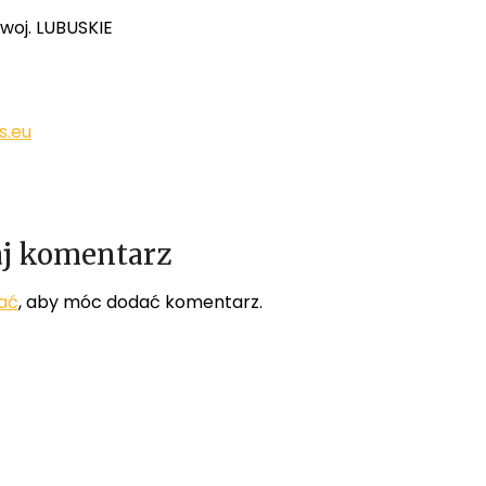
woj. LUBUSKIE
s.eu
j komentarz
ać
, aby móc dodać komentarz.