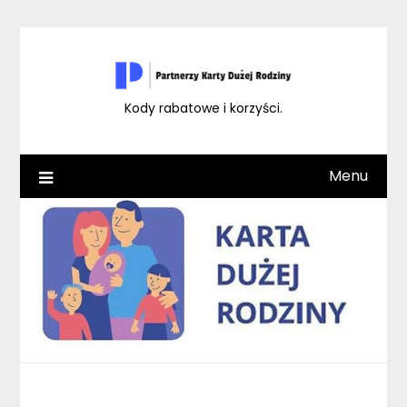
Skip
to
content
Kody rabatowe i korzyści.
Menu