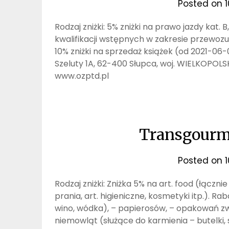
Posted on
Rodzaj zniżki: 5% zniżki na prawo jazdy kat.
kwalifikacji wstępnych w zakresie przewozu
10% zniżki na sprzedaż książek (od 2021-06-
Szeluty 1A, 62-400 Słupca, woj. WIELKOPOLS
www.ozptd.pl
Transgourmet
Posted on
Rodzaj zniżki: Zniżka 5% na art. food (łączni
prania, art. higieniczne, kosmetyki itp.). Ra
wino, wódka), – papierosów, – opakowań z
niemowląt (służące do karmienia – butelki, s