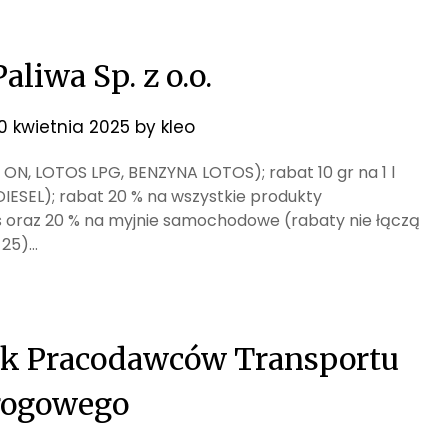
liwa Sp. z o.o.
10 kwietnia 2025
by
kleo
OS ON, LOTOS LPG, BENZYNA LOTOS); rabat 10 gr na 1 l
ESEL); rabat 20 % na wszystkie produkty
s oraz 20 % na myjnie samochodowe (rabaty nie łączą
-25)…
ek Pracodawców Transportu
rogowego