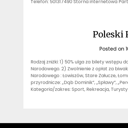
Telefon: 501317490 Storna internetowa Pa
Poleski
Posted on
Rodzaj zniżki: 1) 50% ulga za bilety wstę
Narodowego. 2) Zwolnienie z opłat za biw
Narodowego : Łowiszów, Stare Załucze, Łomn
przyrodnicze: „Dąb Dominik”, „Spławy”, „P
Kategoria/zakres: Sport, Rekreacja, Turys