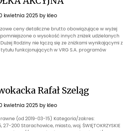
ÓŁKA AKCYJNA
10 kwietnia 2025
by
kleo
bazowe ceny detaliczne brutto obowiązujące w wyżej
 pomniejszone o wysokość innych zniżek udzielanych
y Dużej Rodziny nie łączą się ze zniżkami wynikającymi z
z tytułu funkcjonujących w VRG S.A. programów
wokacka Rafał Szeląg
10 kwietnia 2025
by
kleo
gi prawne (od 2019-03-15) Kategoria/zakres:
25, 27-200 Starachowice, miasto, woj. ŚWIĘTOKRZYSKIE