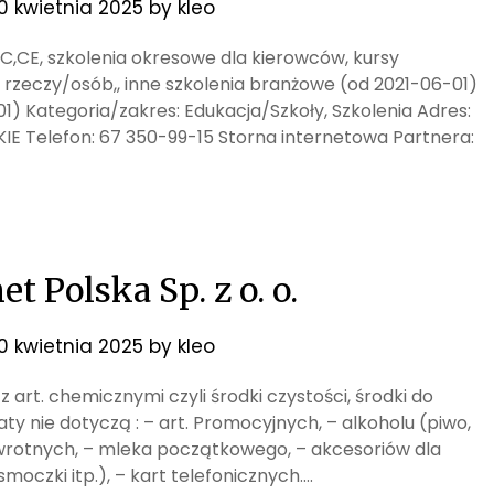
10 kwietnia 2025
by
kleo
 B,C,CE, szkolenia okresowe dla kierowców, kursy
 rzeczy/osób,, inne szkolenia branżowe (od 2021-06-01)
01) Kategoria/zakres: Edukacja/Szkoły, Szkolenia Adres:
KIE Telefon: 67 350-99-15 Storna internetowa Partnera:
 Polska Sp. z o. o.
10 kwietnia 2025
by
kleo
e z art. chemicznymi czyli środki czystości, środki do
baty nie dotyczą : – art. Promocyjnych, – alkoholu (piwo,
wrotnych, – mleka początkowego, – akcesoriów dla
moczki itp.), – kart telefonicznych….