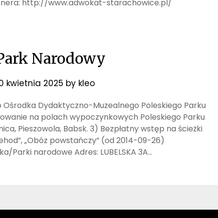
rtnera: http://www.adwokat-starachowice.pl/
 Park Narodowy
10 kwietnia 2025
by
kleo
pu do Ośrodka Dydaktyczno-Muzealnego Poleskiego Parku
akowanie na polach wypoczynkowych Poleskiego Parku
ica, Pieszowola, Babsk. 3) Bezpłatny wstęp na ścieżki
erehod”, „Obóz powstańczy” (od 2014-09-26)
tyka/Parki narodowe Adres: LUBELSKA 3A…